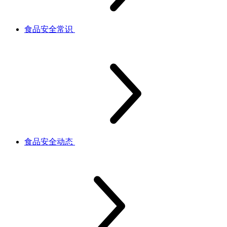
食品安全常识
食品安全动态