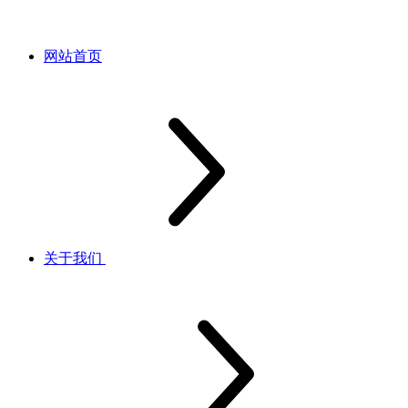
网站首页
关于我们