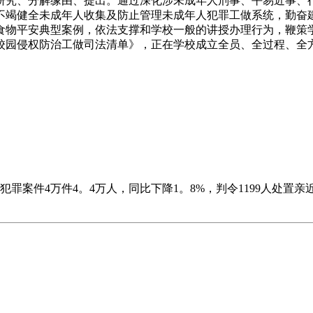
研究、分解缘由、提出。通过深化涉未成年人刑事、平易近事、
竭健全未成年人收集及防止管理未成年人犯罪工做系统，勤奋建
食物平安典型案例，依法支撑和学校一般的讲授办理行为，鞭策
校园侵权防治工做司法清单》，正在学校成立全员、全过程、全
人犯罪案件4万件4。4万人，同比下降1。8%，判令1199人