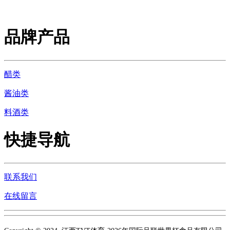
品牌产品
醋类
酱油类
料酒类
快捷导航
联系我们
在线留言