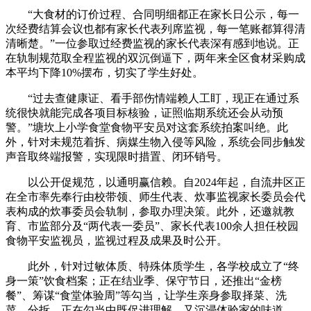
“大食材的订价过程、合同明细都正在家长日公示，每一
次经费结算会议也都有家长代表列席监视，每一笔账都算得清
清晰楚。”一位参取过经费监视的家长代表深有感到地说。正
在轨制规范取全程监视的双沉倒逼下，两年来全区食材采购成
本平均下降10%摆布，切实了学生好处。
“过去查健康证、看手部伤情端赖人工盯，现正在通过系
统很快就能完成各项目标核验，证照临期系统还会从动预
警。”塘坎上小学食堂食物平安员对这套系统拍案叫绝。此
外，针对未规范着拆、病媒生物入侵等风险，系统会同步触发
声音取终端报警，实现限时措置、闭环销号。
以公开促规范，以通明赢信赖。自2024年起，自流井区正
在全市率先奉行由校带领、师生代表、炊事监视家长委员会代
表构成的炊事委员会轨制，参取办理决策。此外，还邀就教
育、市监部分及“两代表一委员”、家长代表100余人担任校园
食物平安监视员，监视过程及成果及时公开。
此外，针对过敏体质、特殊体质学生，各学校成立了“终
身一策”饮食档案；正在结业季、保守节日，还推出“金榜
餐”、筹谋“食堂体验周”等勾当，让学生亲身参取择菜、洗
菜、分拆，正在勾当中既促进理解，又沉浸体验家的味道。