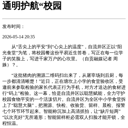
通明护航“校园
发布时间：
2026-05-14 20:35
从“舌尖上的平安”到“心尖上的温度”，自流井区正以“阳
光食堂”为笔，将校园餐这份平易近生答卷，写正在每一位学
子的笑脸上，写进千家万户的心坎里。（自贡融媒记者 周
姝）？。
“这批猪肉的溯源二维码扫出来了，从屠宰场到后厨，每
一步都清清晰楚！”近日，正在塘坎上小学的食堂验收区，受
邀前来参取检验的家长代表正行为手机，对方才送达的食材进
行“码上”检验。这一幕，恰是自流井区以聪慧赋能，全力守护
校园食物平安的一个活泼切片。自流井区为全区中小学食堂拆
上了“聪慧大脑”，把溯源、快检、收验货、留样、晨检、报警
七个环节环节起来。智能称沉加上高清抓拍，让“缺斤短两”
“以次充好”无所遁形；智能留样柜必需双人扫脸才能开锁，全
程恒温。