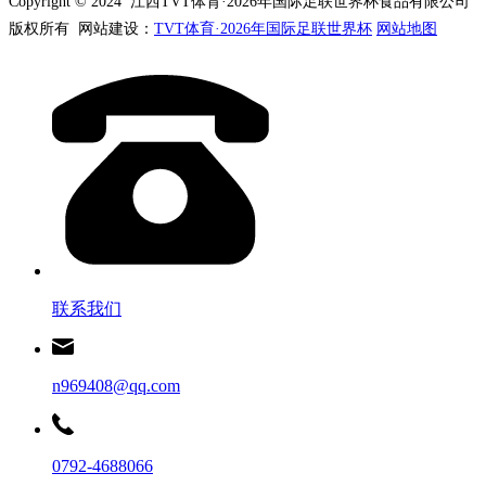
Copyright © 2024 江西TVT体育·2026年国际足联世界杯食品有限公司
版权所有 网站建设：
TVT体育·2026年国际足联世界杯
网站地图
联系我们
n969408@qq.com
0792-4688066