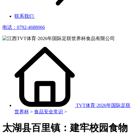
联系我们
电话：0792-4688066
TVT体育·2026年国际足联
世界杯
>
食品安全常识
>
太湖县百里镇：建牢校园食物