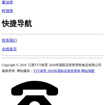
酱油类
料酒类
快捷导航
联系我们
在线留言
Copyright © 2024 江西TVT体育·2026年国际足联世界杯食品有限公司
版权所有 网站建设：
TVT体育·2026年国际足联世界杯
网站地图