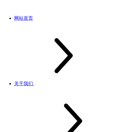
网站首页
关于我们