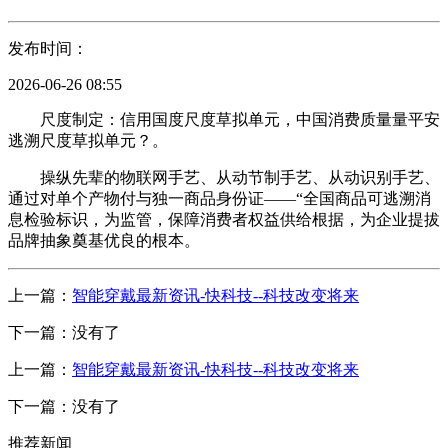
发布时间：
2026-06-26 08:55
尺度制定：信用国度尺度草拟单元，中国消费质量量平安
逃溯尺度草拟单元？。
操纵先辈的物联网手艺、从动节制手艺、从动识别手艺、
通过对单个产物付与独一商品身份证——“全国商品可逃溯消
息检验标识，为监管，保障消费者权益供给根据，为企业提拔
品牌抽象奠基优良的根本。
上一篇：
智能穿戴最新资讯-快科技--科技改变将来
下一篇：没有了
上一篇：
智能穿戴最新资讯-快科技--科技改变将来
下一篇：没有了
推荐新闻