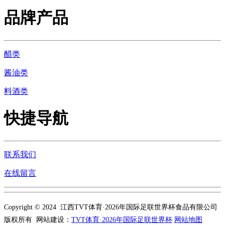
品牌产品
醋类
酱油类
料酒类
快捷导航
联系我们
在线留言
Copyright © 2024 江西TVT体育·2026年国际足联世界杯食品有限公司
版权所有 网站建设：
TVT体育·2026年国际足联世界杯
网站地图