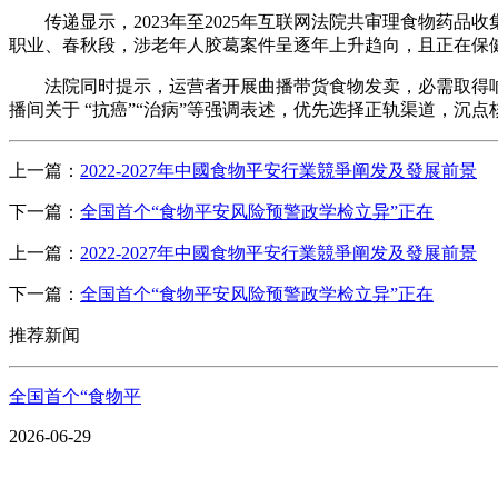
传递显示，2023年至2025年互联网法院共审理食物药品收集
职业、春秋段，涉老年人胶葛案件呈逐年上升趋向，且正在保
法院同时提示，运营者开展曲播带货食物发卖，必需取得响
播间关于 “抗癌”“治病”等强调表述，优先选择正轨渠道，
上一篇：
2022-2027年中國食物平安行業競爭阐发及發展前景
下一篇：
全国首个“食物平安风险预警政学检立异”正在
上一篇：
2022-2027年中國食物平安行業競爭阐发及發展前景
下一篇：
全国首个“食物平安风险预警政学检立异”正在
推荐新闻
全国首个“食物平
2026-06-29