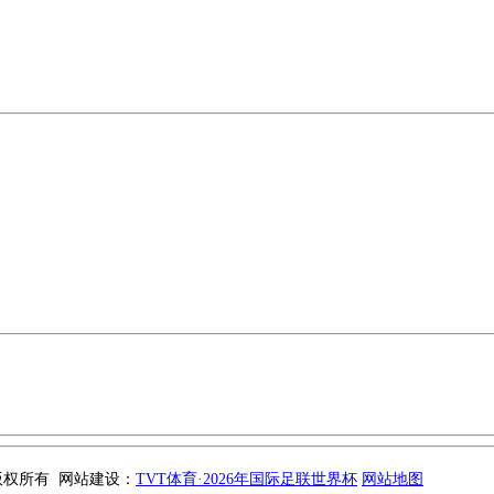
司 版权所有 网站建设：
TVT体育·2026年国际足联世界杯
网站地图