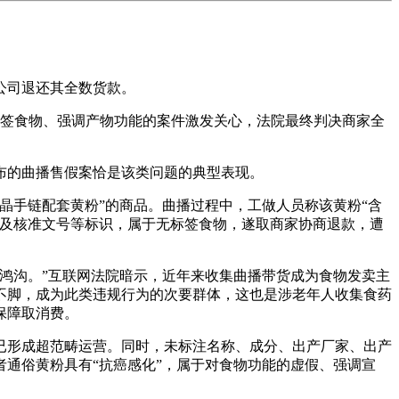
公司退还其全数货款。
标签食物、强调产物功能的案件激发关心，法院最终判决商家全
的曲播售假案恰是该类问题的典型表现。
晶手链配套黄粉”的商品。曲播过程中，工做人员称该黄粉“含
家及核准文号等标识，属于无标签食物，遂取商家协商退款，遭
鸿沟。”互联网法院暗示，近年来收集曲播带货成为食物发卖主
不脚，成为此类违规行为的次要群体，这也是涉老年人收集食药
保障取消费。
形成超范畴运营。同时，未标注名称、成分、出产厂家、出产
通俗黄粉具有“抗癌感化”，属于对食物功能的虚假、强调宣