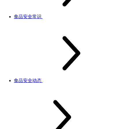
食品安全常识
食品安全动态