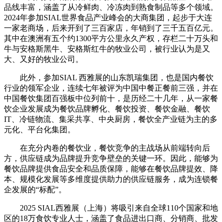
品线丰富，涵盖了从冷鲜肉、冷冻肉到熟食制品等多个领域。
2024年参加SIAL世界食品产业峰会的大商集团，起步于大连
一家老商场，后来开到了三百家店，年销到了三千五百亿元。
其中在澳洲有五个约1300平方公里永久产权，存栏二十万头和
牛与安格斯黑牛、安格斯红牛的牧业公司，被行业认为是又
大、又好的牧业公司。
此外，参加SIAL 西雅展的山东凯瑞集团，也是国内餐饮
行业的领军企业，连续七年被评为中国中餐正餐前三强，并在
中国餐饮集团百强板中位列前十，是历经二十几年，从一家餐
饮企业发展成为餐饮品牌孵化、餐饮投资、餐饮金融、餐饮
IT、冷链物流、集采共享、中央厨房，餐饮全产业链为主的多
元化、平台化集团。
在充分内卷的餐饮业，餐饮竞争的主战场从前端转向后
方，供应链成为品牌提升竞争壁垒的关键一环。因此，能够为
餐饮品牌提供食品安全和品质保障，能够在餐饮品牌提效、降
本、规模化发展等多维度提供助力的供应链服务，成为连锁餐
企发展的“标配”。
2025 SIAL西雅展（上海）将吸引来自全球110个国家和地
区的18万食饮专业人士，涵盖了食品进出口商、分销商、批发