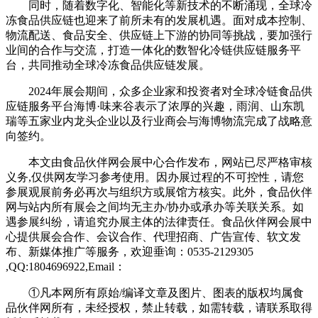
同时，随着数字化、智能化等新技术的不断涌现，全球冷
冻食品供应链也迎来了前所未有的发展机遇。面对成本控制、
物流配送、食品安全、供应链上下游的协同等挑战，要加强行
业间的合作与交流，打造一体化的数智化冷链供应链服务平
台，共同推动全球冷冻食品供应链发展。
2024年展会期间，众多企业家和投资者对全球冷链食品供
应链服务平台海博·味来谷表示了浓厚的兴趣，雨润、山东凯
瑞等五家业内龙头企业以及行业商会与海博物流完成了战略意
向签约。
本文由食品伙伴网会展中心合作发布，网站已尽严格审核
义务,仅供网友学习参考使用。因办展过程的不可控性，请您
参展观展前务必再次与组织方或展馆方核实。此外，食品伙伴
网与站内所有展会之间均无主办/协办或承办等关联关系。如
遇参展纠纷，请追究办展主体的法律责任。食品伙伴网会展中
心提供展会合作、会议合作、代理招商、广告宣传、软文发
布、新媒体推广等服务，欢迎垂询：0535-2129305
,QQ:1804696922,Email：
①凡本网所有原始/编译文章及图片、图表的版权均属食
品伙伴网所有，未经授权，禁止转载，如需转载，请联系取得