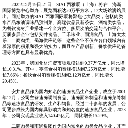
2025年5月19日-21日，SIAL西雅展（上海）将在上海新
国际博览中心举办，展览面积达20万平方米，17大场馆满馆展
出。同期举办的SIAL 西雅国际展将聚焦七大品类，包括肉类
水产品粮油调味品预制菜、高端饮品及新茶饮、酒精类饮品，
为餐饮食材产业搭建一个全方位、多层次的交流与合作平台。
历届参展企业包括安井食品、千禾味业、雨润食品、上海太太
乐、二商肉类、蜀海供应链等，这些企业不仅在各自领域内有
着深厚的积累和强大的实力，而且在产品创新、餐饮供应链管
理等方面也具有显著优势。
2023年，我国食材消费市场规模达到9.37万亿元，同比增
长10.31%。其中，零售食材消费规模达到7.25万亿元，同比增
长7.66%；餐饮食材消费规模达到2.12万亿元，同比增长
20.45%。
安井食品作为国内知名的速冻食品生产企业，成立于2001
年12月，公司主营速冻调制食品、速冻面米制品和速冻菜肴制
品等速冻食品的研发、生产和销售。经过二十多年的发展，公
司逐步成长为国内颇具影响力和知名度的速冻食品企业，2023
年，公司实现营业收入140.45亿元，同比增长15.29%。
二商肉类和雨润集团作为国内知名的肉类食品企业，其产