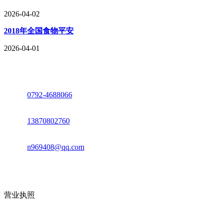
2026-04-02
2018年全国食物平安
2026-04-01
座机：
0792-4688066
电话：
13870802760
邮箱：
n969408@qq.com
地址：江西省德安县高新技术产业园(宝塔工业园)高新路93号
营业执照