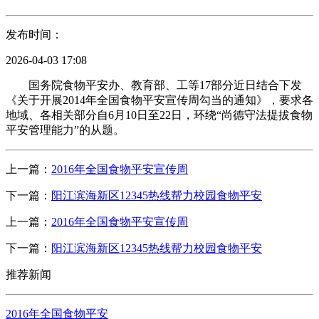
发布时间：
2026-04-03 17:08
国务院食物平安办、教育部、工等17部分近日结合下发
《关于开展2014年全国食物平安宣传周勾当的通知》，要求各
地域、各相关部分自6月10日至22日，环绕“尚德守法提拔食物
平安管理能力”的从题。
上一篇：
2016年全国食物平安宣传周
下一篇：
阳江滨海新区12345热线帮力校园食物平安
上一篇：
2016年全国食物平安宣传周
下一篇：
阳江滨海新区12345热线帮力校园食物平安
推荐新闻
2016年全国食物平安