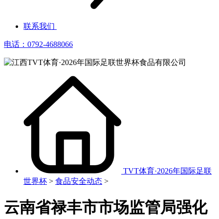
联系我们
电话：0792-4688066
TVT体育·2026年国际足联
世界杯
>
食品安全动态
>
云南省禄丰市市场监管局强化