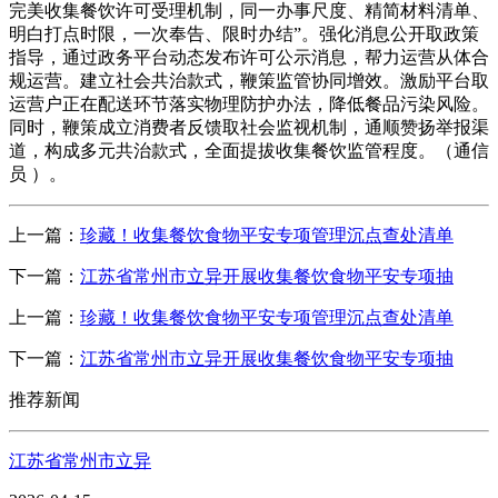
完美收集餐饮许可受理机制，同一办事尺度、精简材料清单、
明白打点时限，一次奉告、限时办结”。强化消息公开取政策
指导，通过政务平台动态发布许可公示消息，帮力运营从体合
规运营。建立社会共治款式，鞭策监管协同增效‌。激励平台取
运营户正在配送环节落实物理防护办法，降低餐品污染风险。
同时，鞭策成立消费者反馈取社会监视机制，通顺赞扬举报渠
道，构成多元共治款式，全面提拔收集餐饮监管程度。（通信
员 ）。
上一篇：
珍藏！收集餐饮食物平安专项管理沉点查处清单
下一篇：
江苏省常州市立异开展收集餐饮食物平安专项抽
上一篇：
珍藏！收集餐饮食物平安专项管理沉点查处清单
下一篇：
江苏省常州市立异开展收集餐饮食物平安专项抽
推荐新闻
江苏省常州市立异