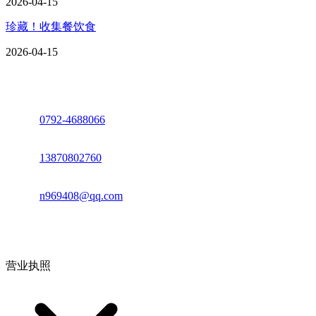
2026-04-15
珍藏！收集餐饮食
2026-04-15
座机：
0792-4688066
电话：
13870802760
邮箱：
n969408@qq.com
地址：江西省德安县高新技术产业园(宝塔工业园)高新路93号
营业执照