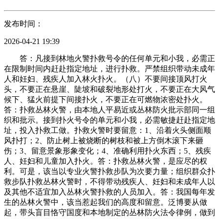
发布时间：
2026-04-21 19:39
答：凡接到林地火警扑救号令的任何单元和小我，必需正
在限制时间内赶赴指定地址，进行扑救。严禁组织带动未成年
人和妊妇、残疾人加入林火扑火。（八）不要间接顶风打火
头，不要正在悬崖、陡坡和破裂地形处打火，不要正在大风气
候下、猛火前提下间接扑火，不要正在可燃物浓密处扑火。
答：扑救丛林火警，由本地人平易近或丛林防火批示部同一组
织和批示。接到扑火号令的单元和小我，必需敏捷赶赴指定地
址，投入扑救工做。扑救火警时要留意：1、沿着火头侧面顺
风扑打；2、防止树上被烧断的树枝和被上方倒木滚下来砸
伤；3、留意景象形象变化；4、准确利用扑火东西；5、残疾
人、妊妇和儿童加入扑火。答：扑救丛林火警，是应尽的权
利。可是，该当以专业火警扑救步队为次要力量；组织群众扑
救步队扑救丛林火警时，不得带动残疾人、妊妇和未成年人以
及其他不适宜加入丛林火警扑救的人员加入。答：我国每年发
生的丛林火警中，该当惹起我们的高度和留意。泛博要从做
起，带头盲目恪守国度和本地制定的丛林防火法令律例，做到