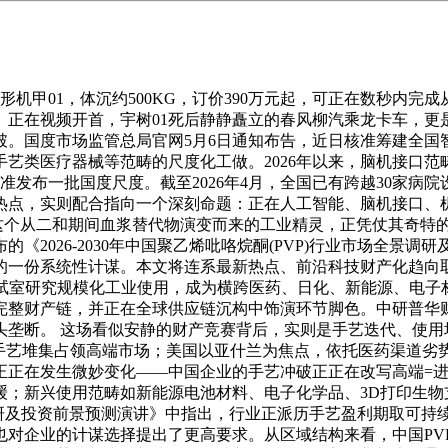
机甲01，体沉约500KG，订价390万元起，可正在数秒内完
。正在视频开首，宇树01死后静静矗立的春风柳汽乘龙卡车，更
破。国度市场监管总局官网5月6日通知布告，近日核准筹建全国
艺类医疗器械等范畴的尺度化工做。2026年以来，脑机接口
准发布一批国度尺度。截至2026年4月，全国已有跨越30家病
热点，实则配合指向一个深刻命题：正在人工智能、脑机接口、
——这个从二和期间血浆替代物演变而来的工业精灵，正凭仗其奇
2026-2030年中国聚乙烯吡咯烷酮(PVP)行业市场全景调
的一份系统性计谋。本文将连系最新热点、前沿科技财产化趋向取
，已从尝试室研究规模化工业使用，成为横跨医药、日化、新能源、
完整财产链，并正在全球供应链沉构中饰演环节脚色。中研普华财
头垄断。 这场看似安静的财产竞赛背后，实则是手艺迭代、使用
年手艺堆集占领高端市场；美国以亚什兰为焦点，依托医药渠道劣
正在发生微妙变化——中国企业的手艺冲破正正在改写高端=进
缓；新兴使用范畴如新能源电池材料、电子化学品、3D打印生物
市场全景调研及投资前景预测演讲》中指出，行业正派历手艺盈利期取
也对企业的计谋选择提出了更高要求。从区域结构来看，中国PV