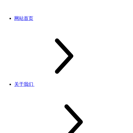
网站首页
关于我们