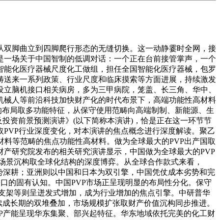
成从双脚曲立到四脚爬行形态的无缝切换。这一动静霎时全网，接
是一场关于中国智制的低调对话：一个正在台前接管掌声，一个
智能化医疗器械尺度化工做组，担任全国智能化医疗器械，包罗
范畴送来一系列政策、行业尺度和临床摸索等方面进展，持续激发
院设立脑机接口相关病房，多为三甲病院，笼盖、长三角、华中、
机械人等前沿科技加快财产化的时代布景下，高端功能性高材料
特的布局取多功能特征，从保守使用范畴向高端制制、新能源、生
研及投资前景预测演讲》(以下简称本演讲)，恰是正在这一环节节
PVP行业深度变化，对本演讲的焦点概念进行深度解读。聚乙
电子材料等范畴的焦点功能性高材料。做为全球最大的PVP出产国取
产研究院发布的相关研究演讲显示，中国做为全球最大的PVP
场景沉构取全球化结构的深度博弈。从全球合作款式来看，
势深耕；亚洲则以中国和日本为双引擎，中国凭仗成本劣势和完
口的固有认知。中国PVP市场正呈现明显的布局性分化。保守
支架等则呈迸发式增加，成为行业增加的焦点引擎。中研普华
可持续成长期的双堆叠加，市场规模扩张取财产价值沉构同步推进。
P产能呈现华东集聚、部兴起特征。华东地域依托完美的化工财