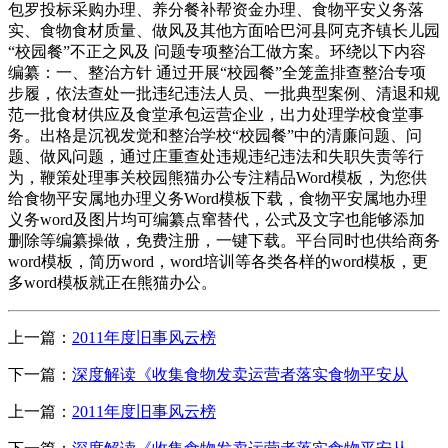
包罗投标采购办理、养分餐补帮资金办理、食物平安义务落
实、食物食材质量、做风及其他方面哈巴河县阿克齐镇长儿园
“校园餐”不正之风及 问题专项整治工做方案。环绕以下内容
编纂：一、整治方针 通过开展“校园餐”全笼盖排查整治专项
步履，依法查处一批违纪违法人员、一批典型案例、清退和规
范一批食材供应及食堂承包运营企业，出力处理学校食堂事
务。出格是沉视发觉和整治学校“校园餐”中的清廉问题、问
题、做风问题，通过庄重查处违规违纪违法和失职失责等行
为，鞭策处理事关校园熊猫办公专注精品Word模板，为您供
给食物平安属地办理义务Word模板下载，食物平安属地办理
义务word及图片均可编纂点窜替代，公式及文字也能够添加
删除等编纂操做，免费注册，一键下载。平台同时也供给商务
word模板，简历word，word培训等各类各样的word模板，更
多word模板就正在熊猫办公。
上一篇：
2011年度旧事风云榜
下一篇：
深度解读《收集食物发卖运营者落实食物平安从
上一篇：
2011年度旧事风云榜