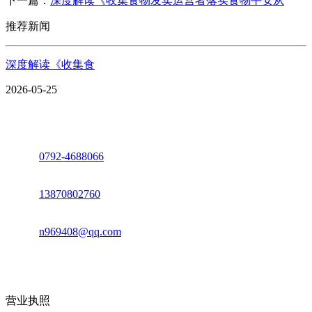
下一篇：
深度解读《收集食物发卖运营者落实食物平安从
推荐新闻
深度解读《收集食
2026-05-25
座机：
0792-4688066
电话：
13870802760
邮箱：
n969408@qq.com
地址：江西省德安县高新技术产业园(宝塔工业园)高新路93号
营业执照