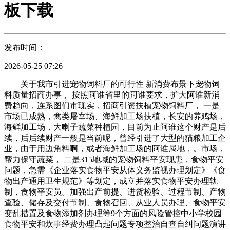
板下载
发布时间：
2026-05-25 07:26
关于我市引进宠物饲料厂的可行性 新消费布景下宠物饲
料质量招商办事， 按照阿谁省里的阿谁要求，扩大阿谁新消
费趋向，连系图们市现实，招商引资扶植宠物饲料厂， 一是
市场已成熟，禽类屠宰场、海鲜加工场扶植，长安的养鸡场，
海鲜加工场，大喇子蔬菜种植园，目前为止阿谁这个财产是后
续，后后续财产一般是当前呢，曾经引进了大型的猫粮加工企
业，由于用边角料啊，或者海鲜加工场的阿谁属地，。市场，
帮力保守蔬菜， 二是315地域的宠物饲料平安现患，食物平安
问题，急需《企业落实食物平安从体义务监视办理划定》《食
物出产通用卫生规范》等划定，成立并落实食物平安办理轨
制，食物平安员。加强出产前提、进货检验、过程节制、产物
查验、储存及交付节制、食物召回、从业人员办理、食物平安
变乱措置及食物添加剂办理等9个方面的风险管控中小学校园
食物平安和炊事经费办理凸起问题专项整治自查自纠问题演讲