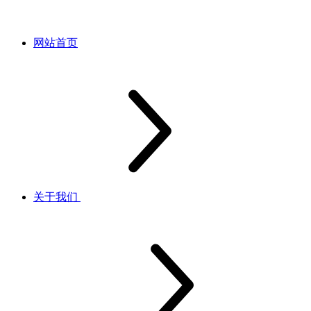
网站首页
关于我们