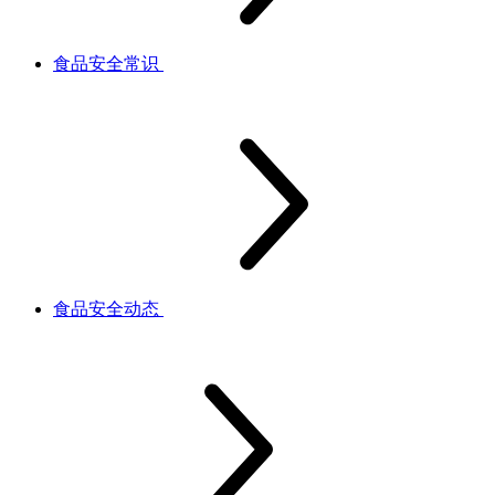
食品安全常识
食品安全动态