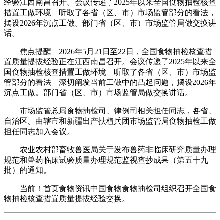
经验江西南昌召开。会议传递了2025年以来全国食物抽检核查
措置工做环境，听取了各省（区、市）市场监管部分的看法，
摆设2026年沉点工做。部门省（区、市）市场监管局做交换讲
话。
焦点提醒：2026年5月21日至22日，全国食物抽检核查措
置质量提拔经验正在江西南昌召开。会议传递了2025年以来全
国食物抽检核查措置工做环境，听取了各省（区、市）市场监
管部分的看法，深切阐发当前工做中的凸起问题，摆设2026年
沉点工做。部门省（区、市）市场监管局做交换讲话。
市场监管总局食物抽检司、律例司相关担任同志，各省、
自治区、曲辖市和新疆出产扶植兵团市场监管局食物抽检工做
担任同志加入会议。
农业农村部畜牧兽医局关于发布兽药非临床研究质量办理
规范和兽药临床试验质量办理规范监视查抄成果（第五十九
批）的通知。
当前！首页食物资讯中国食物食物抽检司组织召开全国食
物抽检核查措置质量提拔经验交换。