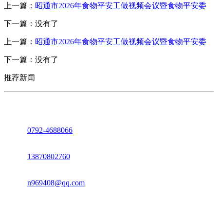
上一篇：
昭通市2026年食物平安工做视频会议暨食物平安委
下一篇：没有了
上一篇：
昭通市2026年食物平安工做视频会议暨食物平安委
下一篇：没有了
推荐新闻
座机：
0792-4688066
电话：
13870802760
邮箱：
n969408@qq.com
地址：江西省德安县高新技术产业园(宝塔工业园)高新路93号