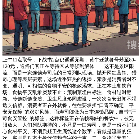
上午11点取号，下战书2点仍遥遥无期，黄牛迁就餐号炒至80-
120元，通俗门客正在等待区从等候到解体——这不是景区限
流，而是一家连锁寿司店的日常列队现场。抛开网红营销、猎
奇心理等表层要素，这场近乎狂热的逃捧，素质是消费者对不
变、通明、可相信的食物平安的极致渴求。正在本土餐饮市
场，食物平安乱象屡禁不止：预制菜坦白标注、食材过时翻
新、冷链断链变质、卫生尺度形同虚设，一次次食安丑闻不竭
透支信赖。消费者正在外就餐，往往要承担“口胃不确定、平
安无保障”的双沉风险。而寿司郎做为日本连锁品牌，自带“严
苛食安管控”的标签，这种标签正在信赖稀缺的餐饮中，被无
限放大。人们列队期待的，不只是一口寿司，更是一份不消担
心食材平安、不消质疑卫生底线这个数字，看似是流量的狂
欢，实则是对本土餐饮信赖赤字的无声。二、食物平安差别：