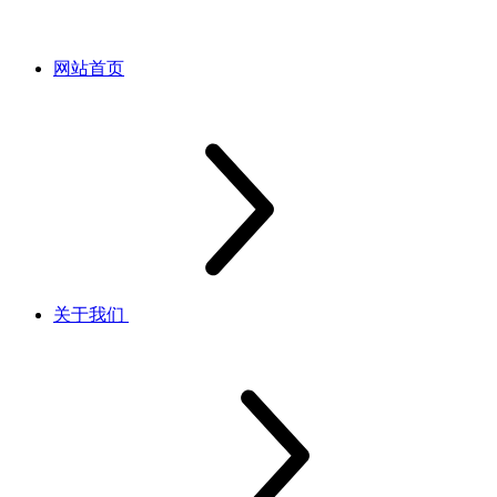
网站首页
关于我们