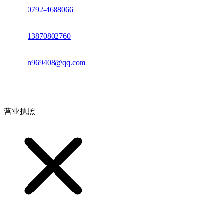
座机：
0792-4688066
电话：
13870802760
邮箱：
n969408@qq.com
地址：江西省德安县高新技术产业园(宝塔工业园)高新路93号
营业执照