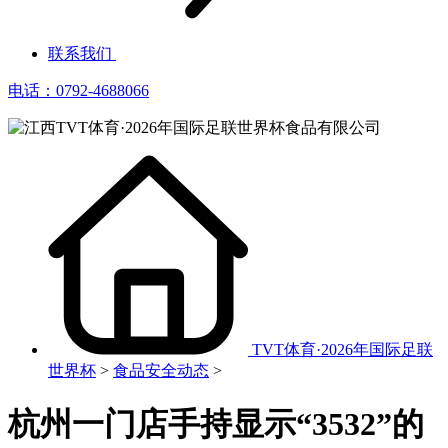
联系我们
电话：0792-4688066
TVT体育·2026年国际足联
世界杯
>
食品安全动态
>
杭州一门店手持显示“3532”的