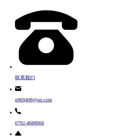
联系我们
n969408@qq.com
0792-4688066