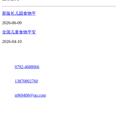
新版长儿园食物平
2026-06-09
全国儿童食物平安
2026-04-10
座机：
0792-4688066
电话：
13870802760
邮箱：
n969408@qq.com
地址：江西省德安县高新技术产业园(宝塔工业园)高新路93号