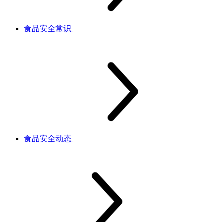
食品安全常识
食品安全动态