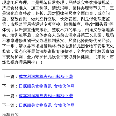
现患闭环办理。二是规范日常办理，严酷落实餐饮操做规范，
严把食材准入、加工制做、清洗消毒、留样办理环节关口。三
是深化自查整改，各长儿园对照律例尺度全面自查，成立问
题、整改台账，做到立行立改、长效管控。四是强化常态监
管，市场监管局将通过专项查抄、随机抽查、整改“回头看”等
体例，从严措置违规履职、整改不力的单元，倒逼义务落地落
实。培训竣事后，全体参会人员前去清水县第三长儿园，现场
不雅摩进修食物平安办理轨制落实、尺度化操做等优良经验。
下一步，清水县市场监管局将持续推进长儿园食物平安常态化
监管，常态化开展普法培训取专项整治，全方位建牢校园食物
平安防护网，全力守护长儿饮食平安取身体健康。（来历：市
场监视办理局网坐）！
上一篇：
成本利润核算表Word模板下载
下一篇：
日底细关食物资讯_食物伙伴网
上一篇：
成本利润核算表Word模板下载
下一篇：
日底细关食物资讯_食物伙伴网
推荐新闻