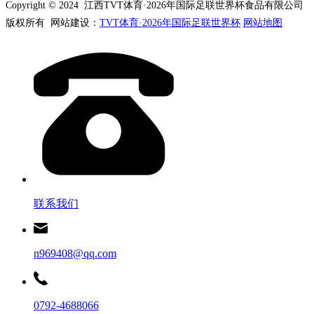
Copyright © 2024 江西TVT体育·2026年国际足联世界杯食品有限公司
版权所有 网站建设：
TVT体育·2026年国际足联世界杯
网站地图
联系我们
n969408@qq.com
0792-4688066