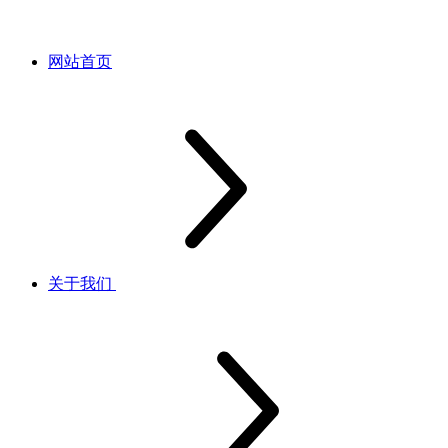
网站首页
关于我们