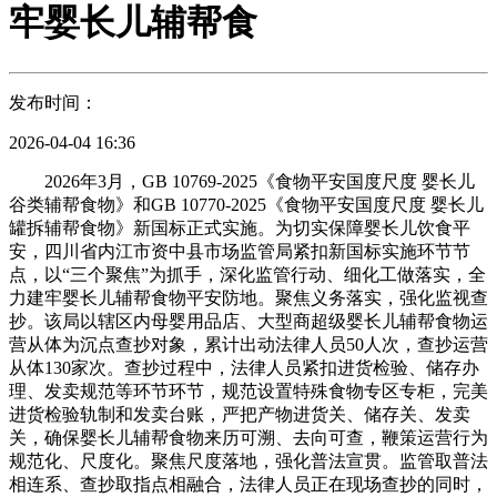
牢婴长儿辅帮食
发布时间：
2026-04-04 16:36
2026年3月，GB 10769-2025《食物平安国度尺度 婴长儿
谷类辅帮食物》和GB 10770-2025《食物平安国度尺度 婴长儿
罐拆辅帮食物》新国标正式实施。为切实保障婴长儿饮食平
安，四川省内江市资中县市场监管局紧扣新国标实施环节节
点，以“三个聚焦”为抓手，深化监管行动、细化工做落实，全
力建牢婴长儿辅帮食物平安防地。聚焦义务落实，强化监视查
抄。该局以辖区内母婴用品店、大型商超级婴长儿辅帮食物运
营从体为沉点查抄对象，累计出动法律人员50人次，查抄运营
从体130家次。查抄过程中，法律人员紧扣进货检验、储存办
理、发卖规范等环节环节，规范设置特殊食物专区专柜，完美
进货检验轨制和发卖台账，严把产物进货关、储存关、发卖
关，确保婴长儿辅帮食物来历可溯、去向可查，鞭策运营行为
规范化、尺度化。聚焦尺度落地，强化普法宣贯。监管取普法
相连系、查抄取指点相融合，法律人员正在现场查抄的同时，