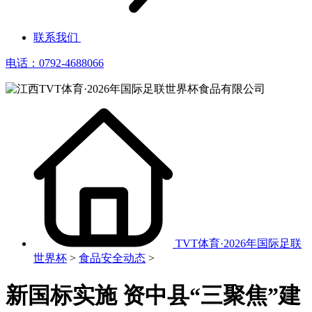
联系我们
电话：0792-4688066
TVT体育·2026年国际足联
世界杯
>
食品安全动态
>
新国标实施 资中县“三聚焦”建