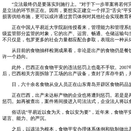
“立法最终仍是要落实到施行上。”对于下一步草案将若何完
是立法的环节所正在。因而，要想实正建立一个捍卫“舌尖”
损害供给布施，更可以或许通过赏罚体例对其他社会实现教育
正在中国人平易近大学院副传授看来，管理能力和管理系统
级监管部分监管的对象，它的出产、运营、畅通、仓储运输勾
不只仅是，包罗更多的社会力量都应配合参取，表现出一种从
从目前的食物抽样检测成果看，非论是出产的食物仍是餐饮业
许一个趋向。
此外，巴西正在食物平安的违法惩罚上也毫不手软。2007
后，巴西相关方面拆除了工场的出产设备，查封了库存牛奶，
日，六十余名食物从业人员正在山东青岛开辟区食物药品监
正在巴西，出产未达标产物的企业也将遭到惩罚。若是是再犯
惩罚。如再被查出，案件将间接进入司法法式，企业法人将以
俗话说“平易近以食为天，食以安为要”，近年来，食物平安
诺言、能力、的严沉。
之后，以该法为根本，食物平安办理体系体例和轨制做出及