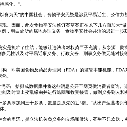
持感化。”。
食为天”的中国社会，食物平安无疑是涉及平易近生、公信力
。因而，此次食物平安法修订案草案正在以下几方面加大“做为
系体例，明白处所的属地办理义务，食物平安社会共治的思进一步
实是抓准了症结，能够让违法者对权势巨子充满，从泉源上防备
体例多元性以及对平易近事义务、行政义务、刑事义务做无缝对接
即美国食物及药品办理局（FDA）的监管本能机能，FDA对
未然。
号码，拾掇成数据库并将这些消息公开至网页供消费者查询。
也能及时查出变乱缘由并进行逃踪和收受接管，做到义务到人和
条添加到三十多条，数量是原先的近3倍。“从出产运营者到
体。
命的卑沉，是立法机关负义务的立场和做法，苍生不只欢送，