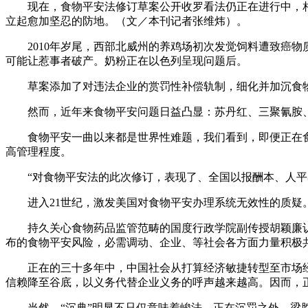
现在，食物平安法修订草案公开收罗看法仍正在进行中，相信
立起愈加坚忍的防地。（文／本刊记者张维炜）。
2010年岁尾，西部北威州的养鸡场初次发觉饲料遭致癌物质
可能让惹事者破产。奶粉正在以色列呈现问题后。
草案添加了对违法企业的赏罚性补偿轨制，细化并加沉食物
然而，近年来食物平安问题日益凸显：苏丹红、三聚氰胺、
食物平安一曲以来都是世界性难题，我们看到，即便正在食
高管理程度。
“对食物平安法的此次修订，表现了、全国以报酬本、人平易
进入21世纪，激发美国对食物平安办理系统无效性的质疑
持久关心食物药品监管范畴的国度行政学院副传授胡颖廉认为
布的食物平安风险，必需调动、企业、等社会各方面力量积极
正在的三十多年中，中国社会从打算经济敏捷转型至市场经济
信赖降至谷底，以义务代替企业义务的呼声越来越高。因而，
当然，“沉典”明显不只仅意味着峻法。正在沉罚之外，梁胜