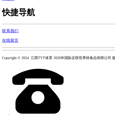
快捷导航
联系我们
在线留言
Copyright © 2024 江西TVT体育·2026年国际足联世界杯食品有限公