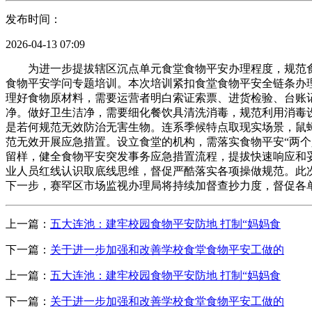
发布时间：
2026-04-13 07:09
为进一步提拔辖区沉点单元食堂食物平安办理程度，规范食
食物平安学问专题培训。本次培训紧扣食堂食物平安全链条办
理好食物原材料，需要运营者明白索证索票、进货检验、台账
净。做好卫生洁净，需要细化餐饮具清洗消毒，规范利用消毒
是若何规范无效防治无害生物。连系季候特点取现实场景，鼠
范无效开展应急措置。设立食堂的机构，需落实食物平安“两个
留样，健全食物平安突发事务应急措置流程，提拔快速响应和
业人员红线认识取底线思维，督促严酷落实各项操做规范。此
下一步，赛罕区市场监视办理局将持续加督查抄力度，督促各
上一篇：
五大连池：建牢校园食物平安防地 打制“妈妈食
下一篇：
关于进一步加强和改善学校食堂食物平安工做的
上一篇：
五大连池：建牢校园食物平安防地 打制“妈妈食
下一篇：
关于进一步加强和改善学校食堂食物平安工做的