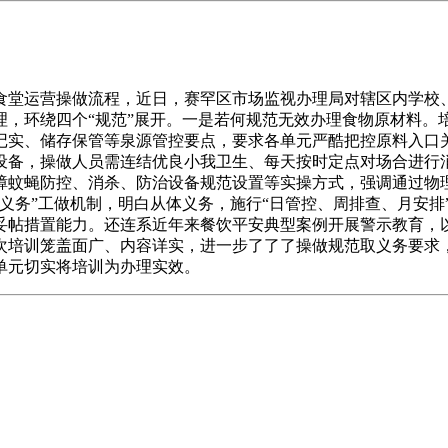
堂运营操做流程，近日，赛罕区市场监视办理局对辖区内学校、
理，环绕四个“规范”展开。一是若何规范无效办理食物原材料。
记实、储存保管等泉源管控要点，要求各单元严酷把控原料入口
设备，操做人员需连结优良小我卫生、每天按时定点对场合进行消
蟑蚊蝇防控、消杀、防治设备规范设置等实操方式，强调通过物
义务”工做机制，明白从体义务，施行“日管控、周排查、月安排
妥帖措置能力。还连系近年来餐饮平安典型案例开展警示教育，
次培训笼盖面广、内容详实，进一步了了了操做规范取义务要求
单元切实将培训为办理实效。