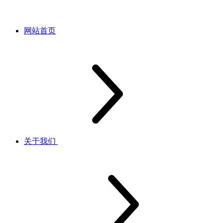
网站首页
关于我们