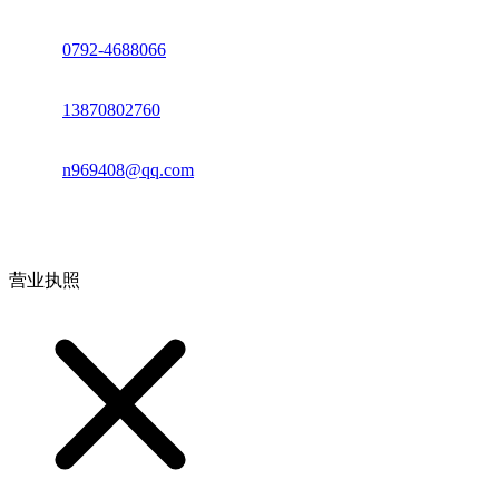
座机：
0792-4688066
电话：
13870802760
邮箱：
n969408@qq.com
地址：江西省德安县高新技术产业园(宝塔工业园)高新路93号
营业执照