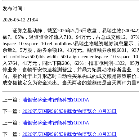
发布时间：
2026-05-12 21:04
证券之星动静，截至2026年5月6日收盘，易瑞生物(300942
额7。05%，逛资资金净流入710。94万元，占总成交额12。07
hspace=10 vspace=10 rel=nofollow/易瑞生
余量2。5万股，融券余额19。43万元。融资融券余额6801。93
rel=nofollow/
500)this.width=500 align=center hspace=10 v
入5764。41万元，同比下降206。62%；扣非净利润-1322。8
停业务：食物平安快速检测营业，并鼎力拓展动物诊断营业，
向。股价处于上升形态时自动性买单构成的成交额是鞭策股价
成交额被定义为资金流出。当天两者的差额便是当天两种力量
上一篇：
浦银安盛全球智能科技(QDII)A
下一篇：
2026沉庆国际冷冻冷藏食物博览会10月23日
上一篇：
浦银安盛全球智能科技(QDII)A
下一篇：
2026沉庆国际冷冻冷藏食物博览会10月23日