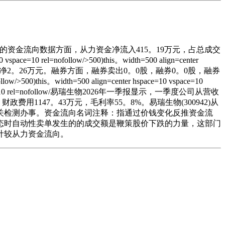
月6日的资金流向数据方面，从力资金净流入415。19万元，占总成交
10 vspace=10 rel=nofollow/>500)this。width=500 align=center
5万元，融资净2。26万元。融券方面，融券卖出0。0股，融券0。0股，融券
follow/>500)this。width=500 align=center hspace=10 vspace=10
space=10 vspace=10 rel=nofollow/易瑞生物2026年一季报显示，一季度公司从营收
财政费用1147。43万元，毛利率55。8%。易瑞生物(300942)从
关检测办事。资金流向名词注释：指通过价钱变化反推资金流
态时自动性卖单发生的的成交额是鞭策股价下跌的力量，这部门
计较从力资金流向。