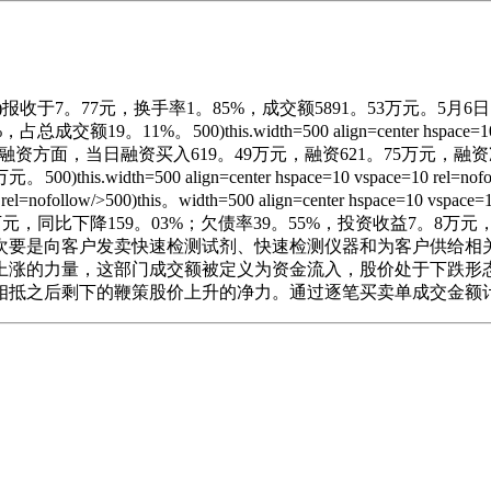
)报收于7。77元，换手率1。85%，成交额5891。53万元。5
%，占总成交额19。11%。
500)this.width=500 align=center hspace=
物融资融券消息显示，融资方面，当日融资买入619。49万元，融资621。7
万元。
500)this.width=500 align=center hspace=10 vspace=10 rel=no
space=10 rel=nofollow/>500)this。width=500 align=center h
5万元，同比下降159。03%；欠债率39。55%，投资收益7。8万元，
次要是向客户发卖快速检测试剂、快速检测仪器和为客户供给相
上涨的力量，这部门成交额被定义为资金流入，股价处于下跌形
相抵之后剩下的鞭策股价上升的净力。通过逐笔买卖单成交金额