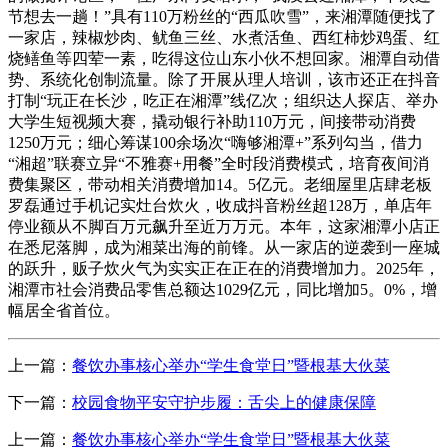
节想去一趟！”具有110万粉丝的“西瓜吹雪”，来湘潭随便找了
一家店，辣椒炒肉、鱿鱼三丝、水煮活鱼、西红柿炒鸡蛋、红
烧鳝鱼等四荤一素，吃得这位山东小伙不想回家。湘潭自动借
势、系统化创制流量。除了开展从理人培训，该市还正在抖音
打制“玩正在长沙，吃正在湘潭”线亿次；组织达人探店、举办
大学生短视频大赛，撬动银行补助110万元，间接带动消费
1250万元；细心筹谋100余场次“嗨够湘潭+”系列勾当，借力
“湘超”联赛立异“不雅赛+用餐”全时段消费模式，培育夜间消
费集聚区，带动相关消费增加14。5亿元。老细屋里店肆老板
罗磊通过手机记实灶台炊火，收成抖音粉丝超128万，单店年
停业额从不脚百万元飙升至近万万元。本年，这家湘潭小店正
在悉尼落脚，成为湘菜出海的前锋。从一家店的逆袭到一座城
的跃升，贩子炊火气为实实正在正在的消费增加力。2025年，
湘潭市社会消费品零售总额达1029亿元，同比增加5。0%，增
幅居全省首位。
上一篇：
餐饮办事核心举办“学生食堂日”暨根基大伙菜
下一篇：
校园食物平安守护步履：舌尖上的健康保障
上一篇：
餐饮办事核心举办“学生食堂日”暨根基大伙菜