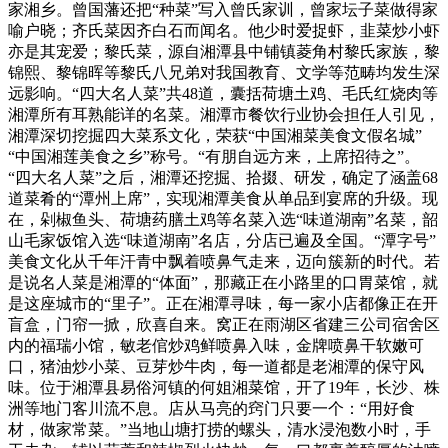
家湘乡。曾国藩还把“种菜”写入曾氏家训，曾家坛子菜做得家
喻户晓；齐氏菜因齐白石而闻名。他少时爱捉虾，韭菜炒小虾
亦是其宠爱；黎氏菜，源自湘潭县中铺镇菱角村黎氏家族，黎
锦熙、黎锦晖等黎氏八兄弟对我国教育、文学等范畴均发生深
远影响。“四大名人菜”共48道，囊括荷塘土鸡、毛氏红烧肉等
湘潭所有耳熟能详的名菜。湘潭市餐饮行业协会担任人引见，
湘潭深切挖掘四大菜系文化，荣获“中国湘菜美食文假名城”
“中国湘莲美食之乡”称号。“有朋自远方来，上席招待之”。
“四大名人菜”之后，湘潭还挖掘、拾掇、研发，确定了涵盖68
道菜肴的“潭州上席”，实现湘潭美食从单品到宴席的升级。现
在，剁椒鱼头、荷塘药膳土鸡等名菜入选“味道湖南”名菜，韶
山毛家饭馆入选“味道湖南”名店，分店已遍及全国。“潭字号”
美食文化从千年汗青中飘着喷鼻气走来，迈向簇新的时代。若
是说名人菜是湘潭的“体面”，那藏正在小路里的口胃菜馆，就
是这座城市的“里子”。正在湘潭寻味，每一家小店都像正在开
盲盒，门帘一掀，欣喜自来。窝正在雨湖区省建三公司宿舍区
内的福瑞小馆，敏老倌炒鸡鲜喷鼻入味，金牌喷鼻干软嫩可
口，猪油炒小菜、豆芽炒牛肉，每一道都是老湘潭的保守风
味。位于湘潭县易俗河镇的何姐湘菜馆，开了19年，长沙、株
洲等地门客川流不息。店从马亮的窍门只要一个：“用好食
材，做家常菜。”当地山塘打捞的螺头，清水浸泡数小时，手