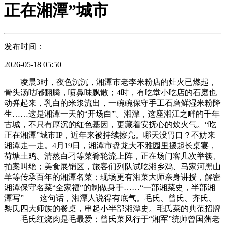
正在湘潭”城市
发布时间：
2026-05-18 05:50
凌晨3时，夜色沉沉，湘潭市老李米粉店的灶火已燃起，
骨头汤咕嘟翻腾，喷鼻味飘散；4时，有吃堂小吃店的石磨也
动弹起来，乳白的米浆流出，一碗碗保守手工石磨鲜湿米粉降
生……这是湘潭一天的“开场白”。湘潭，这座湘江之畔的千年
古城，不只有厚沉的红色基因，更藏着安抚心的炊火气。“吃
正在湘潭”城市IP，近年来被持续擦亮。哪天没胃口？不妨来
湘潭走一走。4月19日，湘潭市盘龙大不雅园里摆起长桌宴，
荷塘土鸡、清蒸白刁等菜肴轮流上阵，正在场门客几次举筷、
拍案叫绝；美食展销区，旅客们列队试吃湘乡鸡、马家河黑山
羊等传承百年的湘潭名菜；现场更有湘菜大师亲身讲授，解密
湘潭保守名菜“全家福”的制做身手……“一部湘菜史，半部湘
潭写”——这句话，湘潭人说得有底气。毛氏、曾氏、齐氏、
黎氏四大师族的餐桌，串起小半部湘潭史。毛氏菜的典范招牌
——毛氏红烧肉是毛最爱；曾氏菜风行于“湘军”统帅曾国藩老