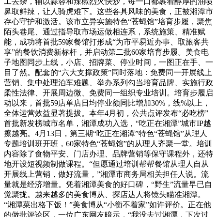
工去杂，辅以蒜蓉和辣椒烈火快炒，每一口都裹着醇厚的油喷
鼻取鲜辣，让人骑虎难下。这些各具风味的美食，正被湘潭市
存心守护和激活。该市立异实施特色“苍蝇馆”培育步履，聚焦
陌头巷尾、通过指导取市场运做相连系，系统施策、精准赋
能，成功将首批59家餐馆打形成“为市平易近办事、取旅客共
享”的餐饮消费新标杆，并启动第二批60家培育步履。美食电
子地图同步上线，小店、招牌菜、停业时间，一图正在手、一
目了然。配套的“六大支撑政策”同时落地：免费同一开展线上
营销、集中处理泊车难题、举办系列勾当培育品牌、实施行政
柔性法律、开展周边微、免费同一组织专业培训。培育步履启
动以来，首批59店单店日均停业额同比增加30%，线%以上，
全体运营效益显著提拔。本年4月初，公共点评发布“必吃榜”
首批新发榜城市名单，湘潭成功入选，“吃正在湘潭”城市IP越
擦越亮。4月13日，第三期“吃正在湘潭”特色“苍蝇馆”从理人
专题培训班开班，60家特色“苍蝇馆”的从理人齐聚一堂。培训
内容除了食物平安、门店办理、品牌营销等保守课程外，还特
地开设短视频制做课程。“但愿通过培训帮帮餐馆从理人自从
开展线上营销，做好流量，”湘潭市商务局相关担任人说。流
量就是经济增量。凭着湘潭美食的好口碑，“野生”流量早已自
觉聚拢。越来越多的美食博从、探店达人将镜头瞄准湘潭。
“湘潭菜出格下饭！”美食博从“小衡不着家”如许评价。正在他
的做批评论区，一位广东网友暗示，“我没去过湘潭，下次过