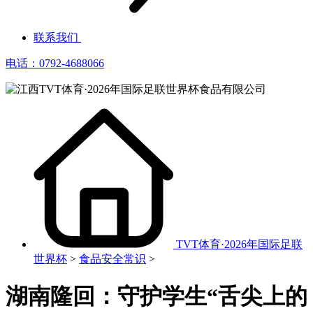
联系我们
电话：0792-4688066
TVT体育·2026年国际足联
世界杯
>
食品安全常识
>
湖南隆回：守护学生“舌尖上的