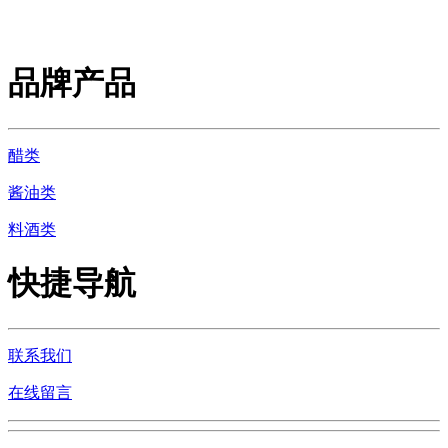
品牌产品
醋类
酱油类
料酒类
快捷导航
联系我们
在线留言