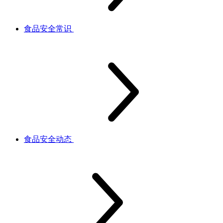
食品安全常识
食品安全动态