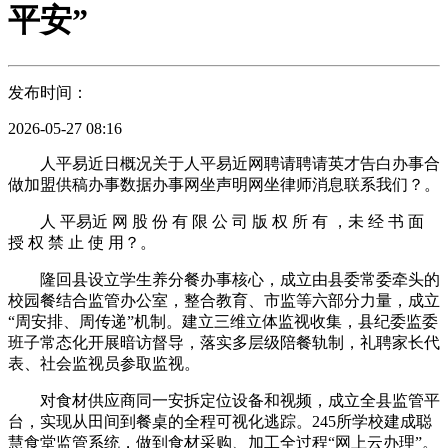
平安”
发布时间：
2026-05-27 08:16
人平易近日概况关于人平易近网聘请聘请英才告白办事合
做加盟供稿办事数据办事网坐声明网坐律师消息联系我们？。
人 平易近 网 股 份 有 限 公 司 版 权 所 有 ，未 经 书 面
授 权 禁 止 使 用？。
隆回县设立学生养分餐办事核心，成立由县委常委牵头的
校园餐结合监管办公室，整合教育、市监等六部分力量，成立
“周安排、周传递”机制。建立三维立体监视收集，县纪委监委
班子常态化开展暗访督导，落实多层级陪餐轨制，礼聘家长代
表、社会监视员参取监视。
对食材供应商同一安拆定位设备和视频，成立全县监管平
台，实现从田间到餐桌的全程可视化逃踪。245所学校建成聪
慧食堂监管系统，做到食材采购、加工全过程“网上云办理”。