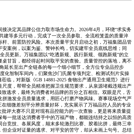
定其品牌公信力取市场生命力。2026年4月，环绕“求实务
员共建等多元行动，完成了一次全员参取、全流程笼盖的质量淬
标杆、前置防控风险。本次质量平安月启动之初，万福集团品管
型平安案例，以案为鉴、警钟长鸣，切实建牢全员底线思维；同
统宣贯取全员更新。万福集团以“吃透新规、践行新规、领跑新规”的立
餐桌甘旨，都经得起时间取平安的查验。质量管控的落地，离不
触角延长至出产全链条的每一个细小细节，全方位专业品控步
尺度化智制车间内，们聚焦沙门氏菌专项判定、检测试剂片实操
新版《GB 14881-2025 食物出产通用卫生规范》进行
性尺度，帮帮全员精准把握卫生规范要求，从泉源堵截违规出产
极致逃求，最终为消费者对品牌的百分之百相信。双眼是尺，舌
事比拼激发全员质量逃求，用匠心打磨产物风味。赛事现场空气严
正在细微差别平分辨质量好坏，充实展示了万福品控人员的专业
次批评大赛不只是对现有品控能力的一次查验，更是将来质量提
保每一批送达消费者手中的万福产物，都能连结持之以恒的高质
同台竞技、各展风度，颠末多轮激烈比赛、胶着比拼，最终三幸
幕，但企业对证量的逃求、对平安的苦守，却从未画上句号。总结