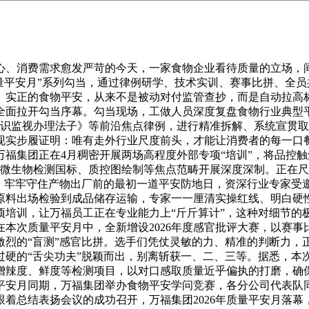
消费需求愈发严苛的今天，一家食物企业看待质量的立场，间接决
量平安月”系列勾当，通过律例研学、技术实训、赛事比拼、全
。实正的食物平安，从来不是被动对付监管查抄，而是自动拉高
，全面拉开勾当序幕。勾当现场，工做人员深度复盘食物行业典
25》及《食物标识监视办理法子》等前沿焦点律例，进行精准拆解、系
现实步履证明：唯有走外行业尺度前头，才能让消费者的每一口
福集团正在4月稠密开展两场高程度外部专项“培训”，将品控
绕微生物检测国标、质控图绘制等焦点范畴开展深度深制。正在
牢守住产物出厂前的最初一道平安防地日，资深行业专家受邀莅临，对
原料出场检验到成品储存运输，专家一一厘清实操红线、明白硬
项培训，让万福员工正在专业能力上“斤斤算计”，这种对细节的
本次质量平安月中，全新增设2026年度感官批评大赛，以赛
激烈的“盲测”感官比拼。选手们凭仗灵敏的力、精准的判断力，
过硬的“舌尖功夫”脱颖而出，别离斩获一、二、三等。据悉，本
增辣度、鲜度等检测项目，以对口感取质量近乎偏执的打磨，确
平安月同期，万福集团举办食物平安学问竞赛，各分公司代表队
着总结表扬会议的成功召开，万福集团2026年质量平安月落