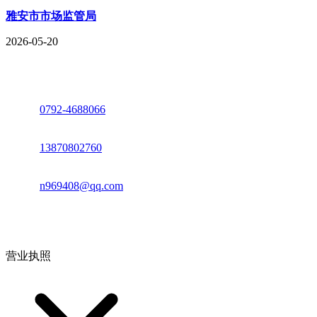
雅安市市场监管局
2026-05-20
座机：
0792-4688066
电话：
13870802760
邮箱：
n969408@qq.com
地址：江西省德安县高新技术产业园(宝塔工业园)高新路93号
营业执照