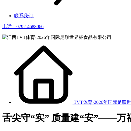
联系我们
电话：0792-4688066
TVT体育·2026年国际足联
舌尖守“实” 质量建“安”——万