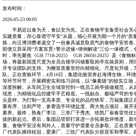
发布时间：
2026-05-23 06:05
平易近以食为天，食以安为先。正在食物平安备受社会关心、
实建质量，存心靠谱守平安”从题，细心开展为期一个月的“质
炼，向泛博消费者递交了一份兼具诚意取底气的食物平安答卷
部便立异采用“方案宣贯+警示进修+律例解读”三位一体模式
时，率先聚焦《GB 7718-2025》《GB 28050-20
场，将最新国度尺度为全员合规学问储蓄取岗亭实操原则，用
开专业团队的支持。为鞭策质量管控向精细化、尺度化升级，万
队。正在查验环节，4月16日，集团化验室奔赴海博生物，环
等环节环节，开展稠密实和练习训练，以“像素级”的较实立场，牢
深度拆解。从车间卫生全域管控到一线员工岗亭操做规范，从
现患，为精细化品控建牢手艺根底。一线贴合、极端严苛的专
尖是秤。为打制一支高本质、专业化的品控铁军，万福集团正在
重有序、法则严苛，参赛选手环绕盐度、两大焦点项目，展开
素养。最终，熟食厂李洁、三幸厂于秀杰、统凯厂崔春雷凭仗
拔的新起点。赛后，集团品管部打算进一步拓展批评维度，新
量。食物平安没有局外人，质量守护需要全员参取。正在质量
厂代表队摘得桂冠，爱康厂、三统厂代表队分获亚军和季军。跟