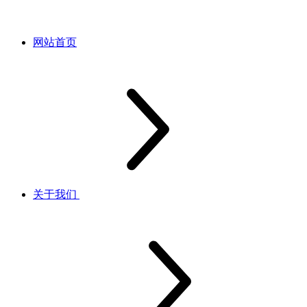
网站首页
关于我们