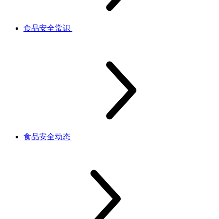
食品安全常识
食品安全动态