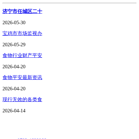
济宁市任城区二十
2026-05-30
宝鸡市市场监视办
2026-05-29
食物行业财产平安
2026-04-20
食物平安最新资讯
2026-04-20
现行无效的各类食
2026-04-14