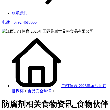
联系我们
电话：0792-4688066
TVT体育·2026年国际足联
世界杯
>
食品安全常识
>
防腐剂相关食物资讯_食物伙伴