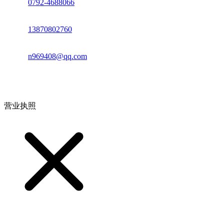
座机：
0792-4688066
电话：
13870802760
邮箱：
n969408@qq.com
地址：江西省德安县高新技术产业园(宝塔工业园)高新路93号
营业执照