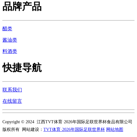
品牌产品
醋类
酱油类
料酒类
快捷导航
联系我们
在线留言
Copyright © 2024 江西TVT体育·2026年国际足联世界杯食品有限公司
版权所有 网站建设：
TVT体育·2026年国际足联世界杯
网站地图