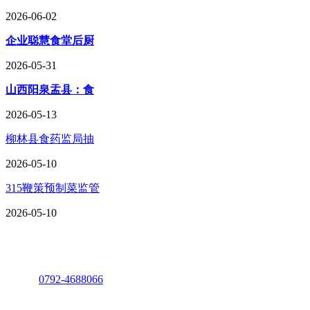
2026-06-02
企业聪慧食堂后厨
2026-05-31
山西阳泉盂县：食
2026-05-13
柳林县食药监局抽
2026-05-10
315鞭策预制菜监管
2026-05-10
座机：
0792-4688066