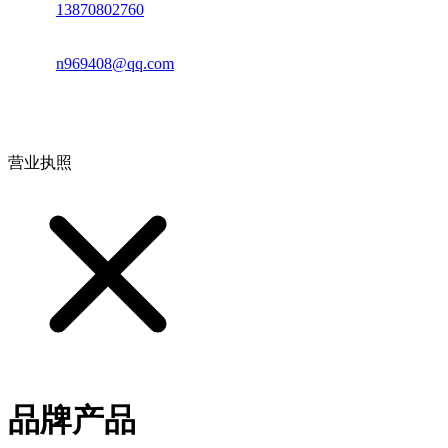
电话：
13870802760
邮箱：
n969408@qq.com
地址：江西省德安县高新技术产业园(宝塔工业园)高新路93号
营业执照
品牌产品