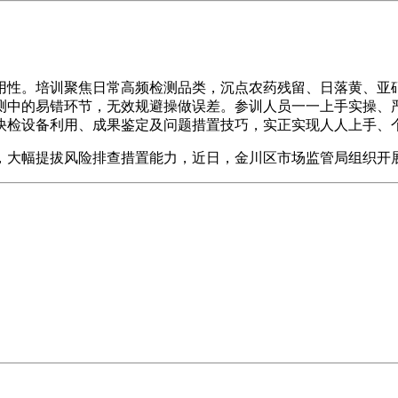
性。培训聚焦日常高频检测品类，沉点农药残留、日落黄、亚硝
测中的易错环节，无效规避操做误差。参训人员一一上手实操、
快检设备利用、成果鉴定及问题措置技巧，实正实现人人上手、
大幅提拔风险排查措置能力，近日，金川区市场监管局组织开