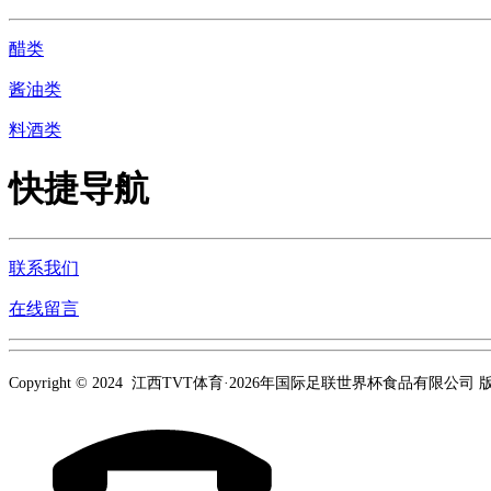
醋类
酱油类
料酒类
快捷导航
联系我们
在线留言
Copyright © 2024 江西TVT体育·2026年国际足联世界杯食品有限公