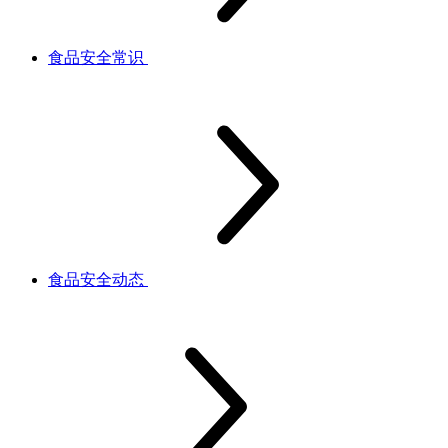
食品安全常识
食品安全动态