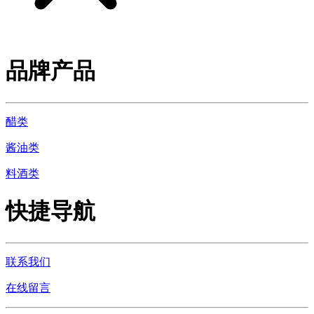
品牌产品
醋类
酱油类
料酒类
快捷导航
联系我们
在线留言