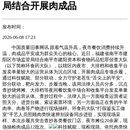
局结合开展肉成品
发布时间：
2026-06-08 17:23
中国质量旧事网讯 跟着气温升高，夜市餐饮消费持续升
温，肉成品平安成为群众关心的核心。近日，福建省南平市建
阳区市场监管局结合南平市建阳资本和食物药品犯罪侦查大队
（以下简称环食药大队），以辖区内夜市、大排档和收集平台
发卖单量较大的运营从体为沉点区域，开展肉成品专项步履，
通过科技赋能、部分联动，全力守护老苍生“舌尖上的平安”。
部分联动，靶向发力。步履当晚，该局法律人员兵分多，沉点
查抄烧烤摊、大排档等夜间餐饮集中场合和收集平台发卖单量
较大的运营从体。查抄过程中，法律人员一方面核查运营者证
照天分、进货台账、索证索票环境，另一方面临正在售的牛羊
肉串、肉卷等产物进行现场抽样。环食药大队“打假鉴实工做
室”手艺人员照顾肉类快速辨别设备同步进驻，实现现场采
样、本次步履共突击查抄各类餐饮门店、夜市摊位20余家，现
场抽检肉成品12批次。
科技赋能，现检现筛。依托肉类快