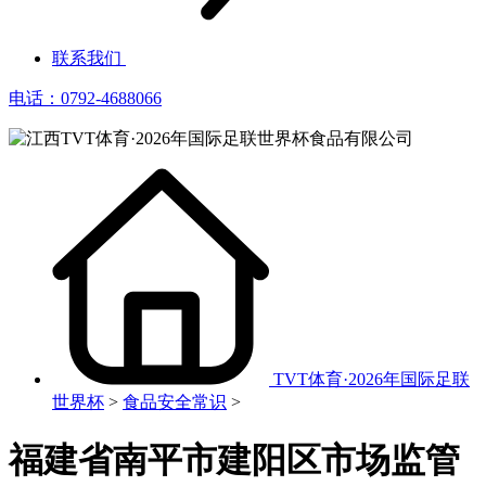
联系我们
电话：0792-4688066
TVT体育·2026年国际足联
世界杯
>
食品安全常识
>
福建省南平市建阳区市场监管