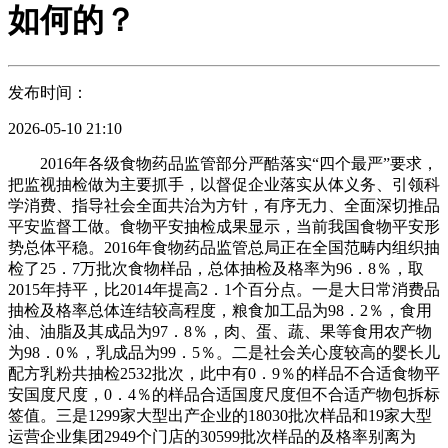
如何的？
发布时间：
2026-05-10 21:10
2016年各级食物药品监管部分严酷落实“四个最严”要求，
把监视抽检做为主要抓手，以督促企业落实从体义务、引领科
学消费、指导社会全面共治为方针，有序无力、全面深切推品
平安监督工做。食物平安抽检成果显示，当前我国食物平安形
势总体平稳。2016年食物药品监管总局正在全国范畴内组织抽
检了25．7万批次食物样品，总体抽检及格率为96．8％，取
2015年持平，比2014年提高2．1个百分点。一是大日常消费品
抽检及格率总体连结较高程度，粮食加工品为98．2％，食用
油、油脂及其成品为97．8％，肉、蛋、蔬、果等食用农产物
为98．0％，乳成品为99．5％。二是社会关心度较高的婴长儿
配方乳粉共抽检2532批次，此中有0．9％的样品不合适食物平
安国度尺度，0．4％的样品合适国度尺度但不合适产物包拆标
签值。三是1299家大型出产企业的18030批次样品和19家大型
运营企业集团2949个门店的30599批次样品的及格率别离为