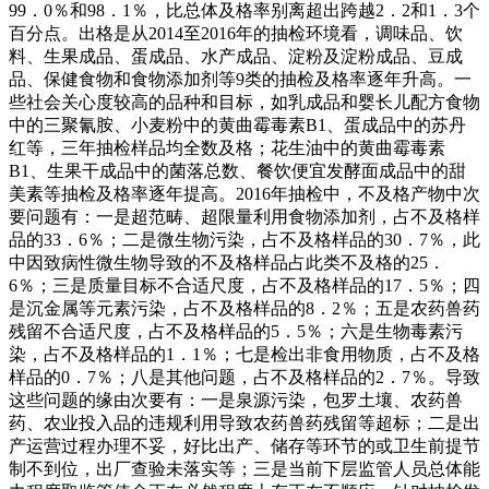
99．0％和98．1％，比总体及格率别离超出跨越2．2和1．3个
百分点。出格是从2014至2016年的抽检环境看，调味品、饮
料、生果成品、蛋成品、水产成品、淀粉及淀粉成品、豆成
品、保健食物和食物添加剂等9类的抽检及格率逐年升高。一
些社会关心度较高的品种和目标，如乳成品和婴长儿配方食物
中的三聚氰胺、小麦粉中的黄曲霉毒素B1、蛋成品中的苏丹
红等，三年抽检样品均全数及格；花生油中的黄曲霉毒素
B1、生果干成品中的菌落总数、餐饮便宜发酵面成品中的甜
美素等抽检及格率逐年提高。2016年抽检中，不及格产物中次
要问题有：一是超范畴、超限量利用食物添加剂，占不及格样
品的33．6％；二是微生物污染，占不及格样品的30．7％，此
中因致病性微生物导致的不及格样品占此类不及格的25．
6％；三是质量目标不合适尺度，占不及格样品的17．5％；四
是沉金属等元素污染，占不及格样品的8．2％；五是农药兽药
残留不合适尺度，占不及格样品的5．5％；六是生物毒素污
染，占不及格样品的1．1％；七是检出非食用物质，占不及格
样品的0．7％；八是其他问题，占不及格样品的2．7％。导致
这些问题的缘由次要有：一是泉源污染，包罗土壤、农药兽
药、农业投入品的违规利用导致农药兽药残留等超标；二是出
产运营过程办理不妥，好比出产、储存等环节的或卫生前提节
制不到位，出厂查验未落实等；三是当前下层监管人员总体能