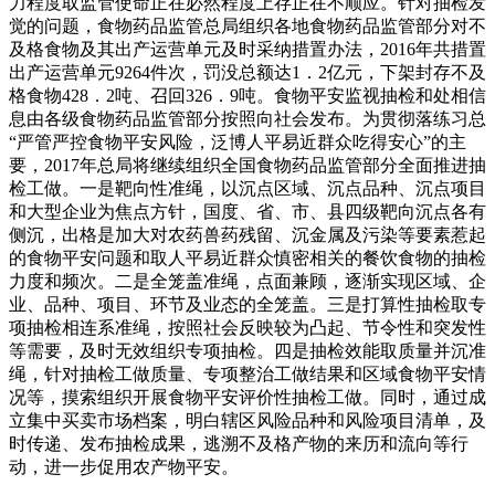
力程度取监管使命正在必然程度上存正在不顺应。针对抽检发
觉的问题，食物药品监管总局组织各地食物药品监管部分对不
及格食物及其出产运营单元及时采纳措置办法，2016年共措置
出产运营单元9264件次，罚没总额达1．2亿元，下架封存不及
格食物428．2吨、召回326．9吨。食物平安监视抽检和处相信
息由各级食物药品监管部分按照向社会发布。为贯彻落练习总
“严管严控食物平安风险，泛博人平易近群众吃得安心”的主
要，2017年总局将继续组织全国食物药品监管部分全面推进抽
检工做。一是靶向性准绳，以沉点区域、沉点品种、沉点项目
和大型企业为焦点方针，国度、省、市、县四级靶向沉点各有
侧沉，出格是加大对农药兽药残留、沉金属及污染等要素惹起
的食物平安问题和取人平易近群众慎密相关的餐饮食物的抽检
力度和频次。二是全笼盖准绳，点面兼顾，逐渐实现区域、企
业、品种、项目、环节及业态的全笼盖。三是打算性抽检取专
项抽检相连系准绳，按照社会反映较为凸起、节令性和突发性
等需要，及时无效组织专项抽检。四是抽检效能取质量并沉准
绳，针对抽检工做质量、专项整治工做结果和区域食物平安情
况等，摸索组织开展食物平安评价性抽检工做。同时，通过成
立集中买卖市场档案，明白辖区风险品种和风险项目清单，及
时传递、发布抽检成果，逃溯不及格产物的来历和流向等行
动，进一步促用农产物平安。