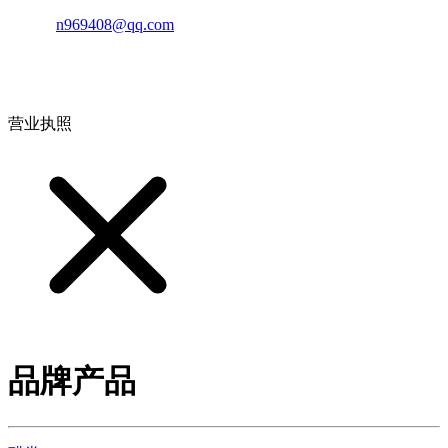
邮箱：
n969408@qq.com
地址：江西省德安县高新技术产业园(宝塔工业园)高新路93号
营业执照
品牌产品