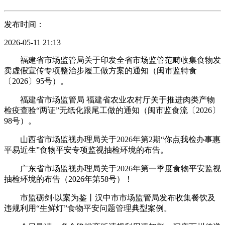
发布时间：
2026-05-11 21:13
福建省市场监管局关于印发全省市场监管范畴收集食物发
卖虚假宣传专项整治步履工做方案的通知（闽市监特食
〔2026〕95号）。
福建省市场监管局 福建省农业农村厅关于推进肉类产物
检疫查验“两证”无纸化跟尾工做的通知（闽市监食流〔2026〕
98号）。
山西省市场监视办理局关于2026年第2期“你点我检办事惠
平易近生”食物平安专项监视抽检环境的布告。
广东省市场监视办理局关于2026年第一季度食物平安监视
抽检环境的布告（2026年第58号）！
市监砺剑·以案为鉴丨汉中市市场监管局发布收集餐饮及
违规利用“生鲜灯”食物平安问题管理典型案例。