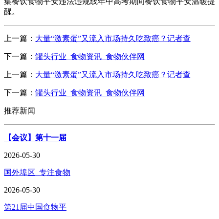
集餐饮食物平安违法违规线年中高考期间餐饮食物平安温暖提
醒。
上一篇：
大量“激素蛋”又流入市场持久吃致癌？记者查
下一篇：
罐头行业_食物资讯_食物伙伴网
上一篇：
大量“激素蛋”又流入市场持久吃致癌？记者查
下一篇：
罐头行业_食物资讯_食物伙伴网
推荐新闻
【会议】第十一届
2026-05-30
国外埠区_专注食物
2026-05-30
第21届中国食物平