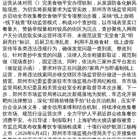
运营从体对照《》完美食物平安办理轨制，从泉源防备化解风
险现患。为切实将新规要求为监管实效，郑州市市场监管局同
步启动全市收集餐饮食物平安专项整治步履，采纳“线上放哨
+线下核查”联动监管模式，构成10个查抄组，以市域表里卖订
餐量大、赞扬举报量相对较高的街区为沉点，查抄聚焦入网商
户天分消息取实体运营环境不符、未规范设置“无堂食”及“明
厨亮灶”标识、后厨卫生净乱差、利用不及格食材、线上虚假
宣传等各类违法违规行为，确保发觉问题一查到底、整改到
位。针对查抄中发觉的问题，法律人员全程摄影取证，规范制
做《现场查抄》，固定违法。同时，依法向三家外卖平台发出
《催促提示函》，要求对存正在问题的7家商户当即遏制线上
运营，并将违法线索同步移交辖区市场监管部分做进一步依法
措置。郑州市纪委监委派驻市市场监视办理局纪检组、市市场
监管局机关纪委及相关营业处室全程参取督导本次步履。下一
步，郑州市市场监管局将以此次新规落地为契机，常态化开展
靶向法律整治，深化“郑骑前锋随手拍”社会共治机制，压实平
台企业从体义务，健全信用束缚和结合机制，持续净化收集餐
饮市场、规范行业运营次序，全力守护人平易近群众收集餐饮
消费平安。今日导读：制假取利！上海驴肉火烧店掺假被查；
市监总局发布收集餐饮专项抽检成果；十项行动护航浙江杨梅
上市（2026年6月4日）郑州市市场监视办理局关于公开搜集收