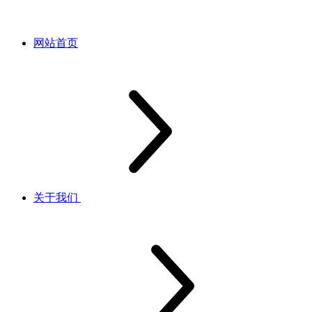
网站首页
关于我们