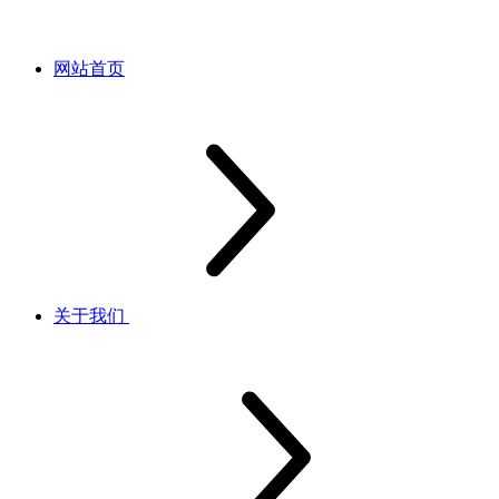
网站首页
关于我们