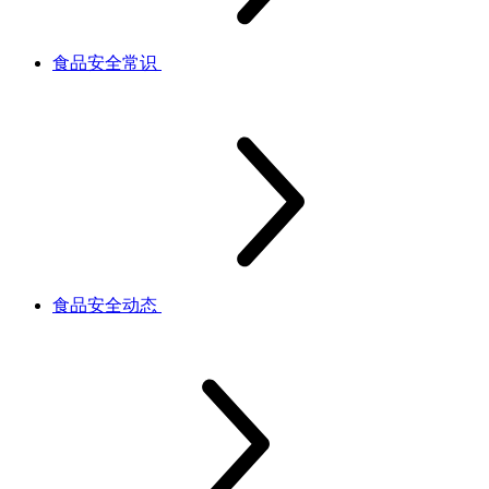
食品安全常识
食品安全动态