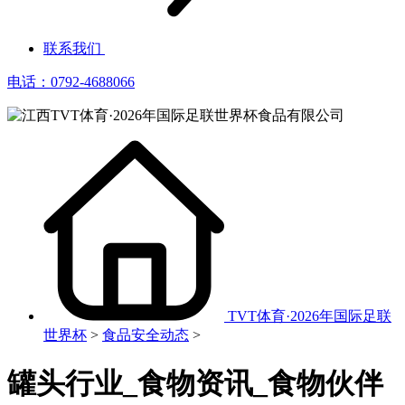
联系我们
电话：0792-4688066
TVT体育·2026年国际足联
世界杯
>
食品安全动态
>
罐头行业_食物资讯_食物伙伴